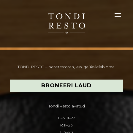
TONDI RESTO – pererestoran, kus igaüks leiab oma!
BRONEERI LAUD
Tondi Resto avatud
E–N 11–22
R 11–23
L 12–23