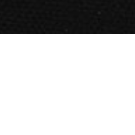
Tondi Resto on lähedal asuvate kogukondade seas
tuntud oma sooja teeninduse, hubasuse ja maitsva
toidu poolest. Siin kohtutakse nii lõunasöögiks,
tavapäeva õhtute nautimiseks kui ka pere ja
sõprusringi oluliste sündmuste tähistamiseks. Üks on
kindel – hoolitseme teie eest, täpselt sama hästi, kui
meie endi kõige tähtsamate ja kallimate eest.
Menüü aukohal on grill- ja BBQ-road. Peakokk Tõnis
ja tema köögitiim lausa hingavad liha rütmis ning
oskavad leekide, kuumuse ja suitsu abil toorainest